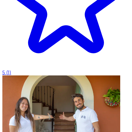
5
(
1
)