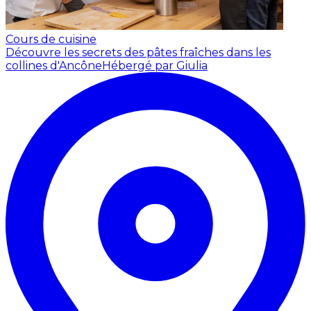
Cours de cuisine
Découvre les secrets des pâtes fraîches dans les
collines d'Ancône
Hébergé par Giulia