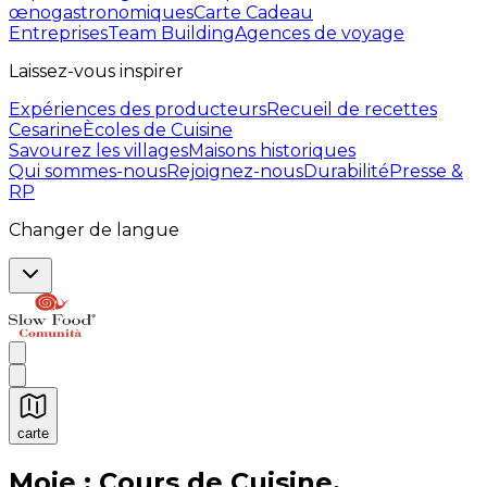
œnogastronomiques
Carte Cadeau
Entreprises
Team Building
Agences de voyage
Laissez-vous inspirer
Expériences des producteurs
Recueil de recettes
Cesarine
Ècoles de Cuisine
Savourez les villages
Maisons historiques
Qui sommes-nous
Rejoignez-nous
Durabilité
Presse &
RP
Changer de langue
carte
Expériences culinaires inoubliables : Expériences gas
Moie : Cours de Cuisine,