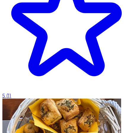
5
(
1
)