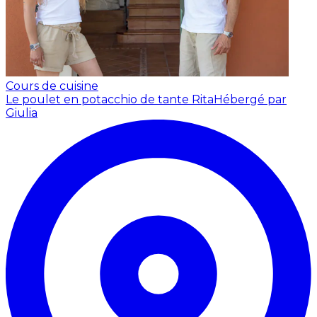
Cours de cuisine
Le poulet en potacchio de tante Rita
Hébergé par
Giulia