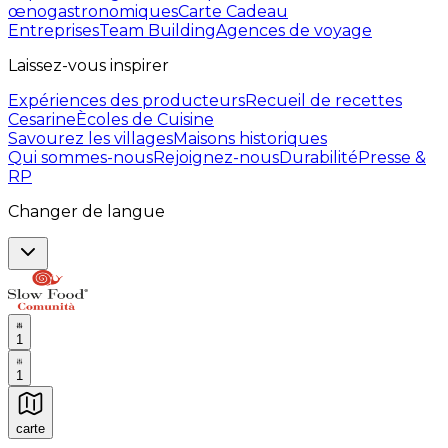
œnogastronomiques
Carte Cadeau
Entreprises
Team Building
Agences de voyage
Laissez-vous inspirer
Expériences des producteurs
Recueil de recettes
Cesarine
Ècoles de Cuisine
Savourez les villages
Maisons historiques
Qui sommes-nous
Rejoignez-nous
Durabilité
Presse &
RP
Changer de langue
1
1
carte