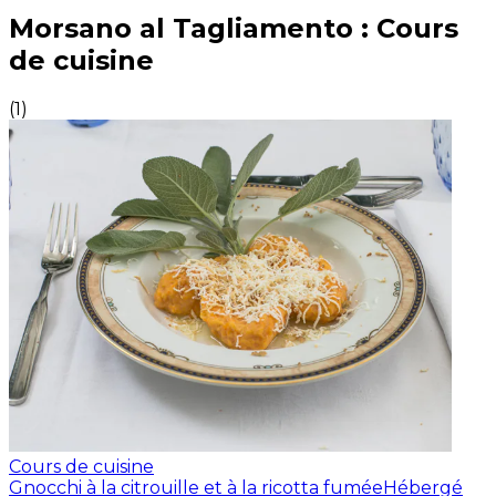
Expériences culinaires inoubliables : Expériences gas
Morsano al Tagliamento : Cours
de cuisine
(
1
)
Cours de cuisine
Gnocchi à la citrouille et à la ricotta fumée
Hébergé