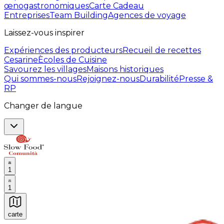
œnogastronomiques
Carte Cadeau
Entreprises
Team Building
Agences de voyage
Laissez-vous inspirer
Expériences des producteurs
Recueil de recettes
Cesarine
Ècoles de Cuisine
Savourez les villages
Maisons historiques
Qui sommes-nous
Rejoignez-nous
Durabilité
Presse &
RP
Changer de langue
1
1
carte
Expériences culinaires inoubliables : Expériences gas