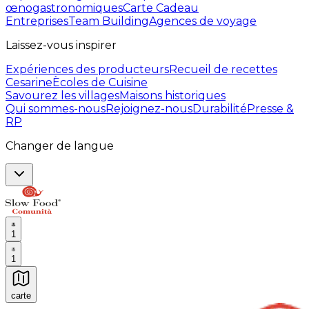
œnogastronomiques
Carte Cadeau
Entreprises
Team Building
Agences de voyage
Laissez-vous inspirer
Expériences des producteurs
Recueil de recettes
Cesarine
Ècoles de Cuisine
Savourez les villages
Maisons historiques
Qui sommes-nous
Rejoignez-nous
Durabilité
Presse &
RP
Changer de langue
1
1
carte
Expériences culinaires inoubliables : Expériences gas