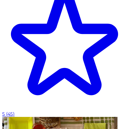
5
(
45
)