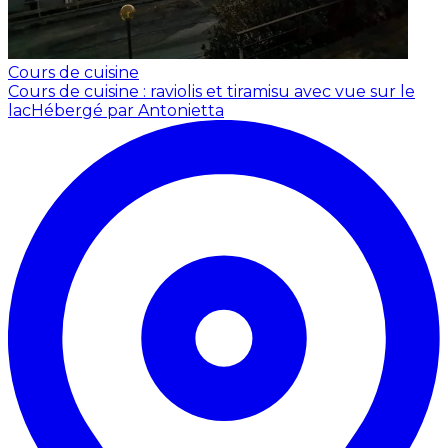
Cours de cuisine
Cours de cuisine : raviolis et tiramisu avec vue sur le
lac
Hébergé par Antonietta