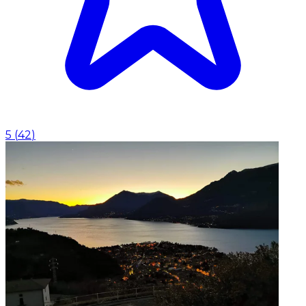
5
(
42
)