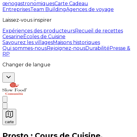
œnogastronomiques
Carte Cadeau
Entreprises
Team Building
Agences de voyage
Laissez-vous inspirer
Expériences des producteurs
Recueil de recettes
Cesarine
Ècoles de Cuisine
Savourez les villages
Maisons historiques
Qui sommes-nous
Rejoignez-nous
Durabilité
Presse &
RP
Changer de langue
carte
Expériences culinaires inoubliables : Expériences gas
Prosto : Cours de Cuisine,