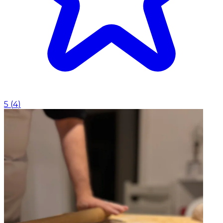
5
(
4
)