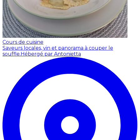
Cours de cuisine
Saveurs locales, vin et panorama à couper le
souffle.
Hébergé par Antonietta