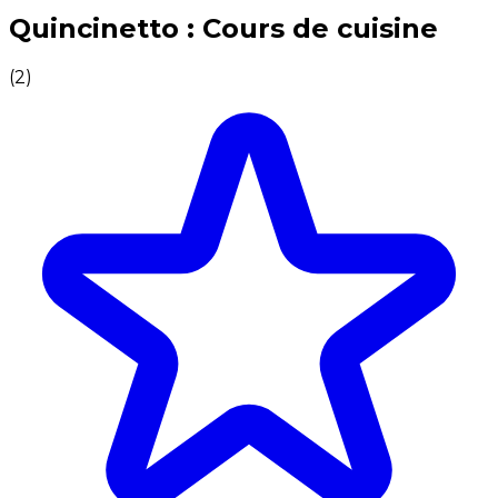
Expériences culinaires inoubliables : Expériences gas
Quincinetto : Cours de cuisine
(
2
)