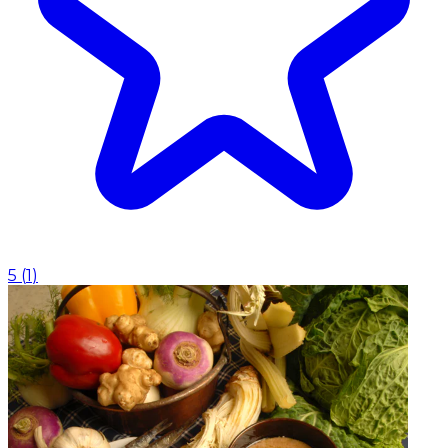
5
(
1
)