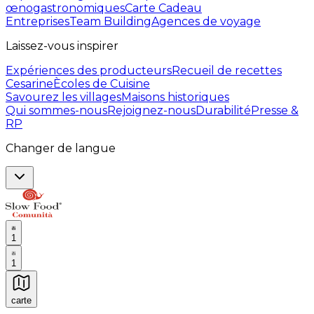
œnogastronomiques
Carte Cadeau
Entreprises
Team Building
Agences de voyage
Laissez-vous inspirer
Expériences des producteurs
Recueil de recettes
Cesarine
Ècoles de Cuisine
Savourez les villages
Maisons historiques
Qui sommes-nous
Rejoignez-nous
Durabilité
Presse &
RP
Changer de langue
1
1
carte