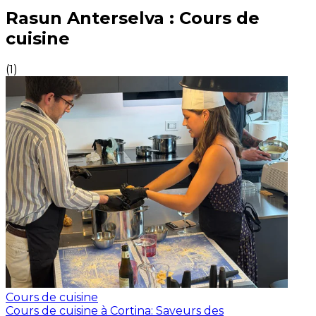
Expériences culinaires inoubliables : Expériences gas
Rasun Anterselva : Cours de
cuisine
(
1
)
Cours de cuisine
Cours de cuisine à Cortina: Saveurs des