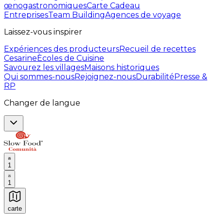
œnogastronomiques
Carte Cadeau
Entreprises
Team Building
Agences de voyage
Laissez-vous inspirer
Expériences des producteurs
Recueil de recettes
Cesarine
Ècoles de Cuisine
Savourez les villages
Maisons historiques
Qui sommes-nous
Rejoignez-nous
Durabilité
Presse &
RP
Changer de langue
1
1
carte