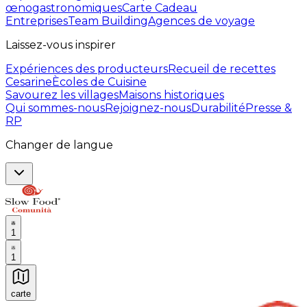
œnogastronomiques
Carte Cadeau
Entreprises
Team Building
Agences de voyage
Laissez-vous inspirer
Expériences des producteurs
Recueil de recettes
Cesarine
Ècoles de Cuisine
Savourez les villages
Maisons historiques
Qui sommes-nous
Rejoignez-nous
Durabilité
Presse &
RP
Changer de langue
1
1
carte
Expériences culinaires inoubliables : Expériences gas