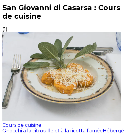
Expériences culinaires inoubliables : Expériences gas
San Giovanni di Casarsa : Cours
de cuisine
(
1
)
Cours de cuisine
Gnocchi à la citrouille et à la ricotta fumée
Hébergé