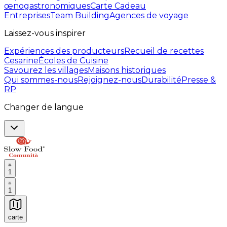
œnogastronomiques
Carte Cadeau
Entreprises
Team Building
Agences de voyage
Laissez-vous inspirer
Expériences des producteurs
Recueil de recettes
Cesarine
Ècoles de Cuisine
Savourez les villages
Maisons historiques
Qui sommes-nous
Rejoignez-nous
Durabilité
Presse &
RP
Changer de langue
1
1
carte