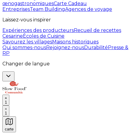
œnogastronomiques
Carte Cadeau
Entreprises
Team Building
Agences de voyage
Laissez-vous inspirer
Expériences des producteurs
Recueil de recettes
Cesarine
Ècoles de Cuisine
Savourez les villages
Maisons historiques
Qui sommes-nous
Rejoignez-nous
Durabilité
Presse &
RP
Changer de langue
1
1
carte