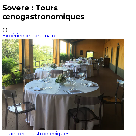
Expériences culinaires inoubliables : Expériences gas
Sovere : Tours
œnogastronomiques
(
1
)
Expérience partenaire
Tours œnogastronomiques