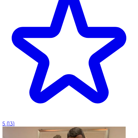
5
(
13
)