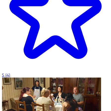
5
(
4
)