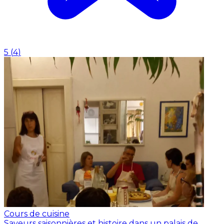
5
(
4
)
Cours de cuisine
Saveurs saisonnières et histoire dans un palais de