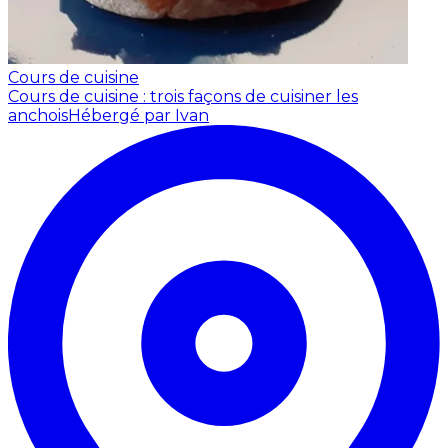
Cours de cuisine
Cours de cuisine : trois façons de cuisiner les
anchois
Hébergé par Ivan