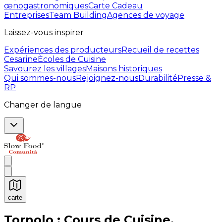
œnogastronomiques
Carte Cadeau
Entreprises
Team Building
Agences de voyage
Laissez-vous inspirer
Expériences des producteurs
Recueil de recettes
Cesarine
Ècoles de Cuisine
Savourez les villages
Maisons historiques
Qui sommes-nous
Rejoignez-nous
Durabilité
Presse &
RP
Changer de langue
carte
Expériences culinaires inoubliables : Expériences gas
Tornolo : Cours de Cuisine,