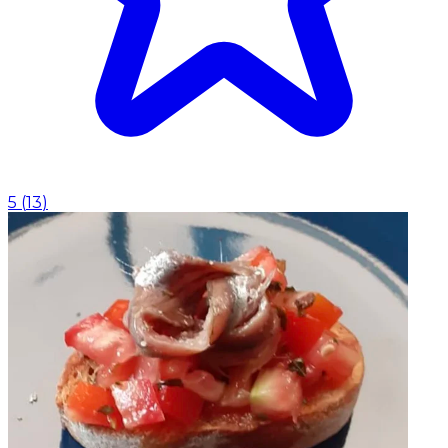
5
(
13
)