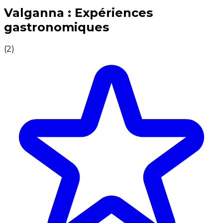
Expériences culinaires inoubliables : Expériences gas
Valganna : Expériences
gastronomiques
(
2
)