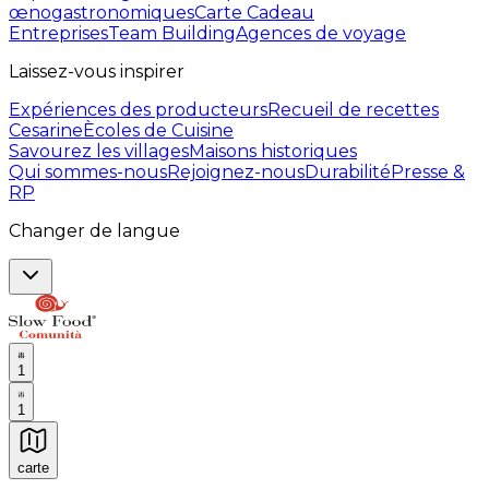
œnogastronomiques
Carte Cadeau
Entreprises
Team Building
Agences de voyage
Laissez-vous inspirer
Expériences des producteurs
Recueil de recettes
Cesarine
Ècoles de Cuisine
Savourez les villages
Maisons historiques
Qui sommes-nous
Rejoignez-nous
Durabilité
Presse &
RP
Changer de langue
1
1
carte