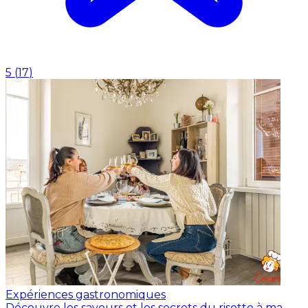
5
(
17
)
Expériences gastronomiques
Découvre les saveurs et les secrets du risotto à ma