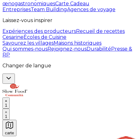
œnogastronomiques
Carte Cadeau
Entreprises
Team Building
Agences de voyage
Laissez-vous inspirer
Expériences des producteurs
Recueil de recettes
Cesarine
Ècoles de Cuisine
Savourez les villages
Maisons historiques
Qui sommes-nous
Rejoignez-nous
Durabilité
Presse &
RP
Changer de langue
1
1
carte
Expériences culinaires inoubliables : Expériences gas