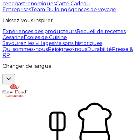
œnogastronomiques
Carte Cadeau
Entreprises
Team Building
Agences de voyage
Laissez-vous inspirer
Expériences des producteurs
Recueil de recettes
Cesarine
Ècoles de Cuisine
Savourez les villages
Maisons historiques
Qui sommes-nous
Rejoignez-nous
Durabilité
Presse &
RP
Changer de langue