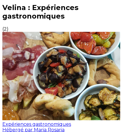
Expériences culinaires inoubliables : Expériences gas
Velina : Expériences
gastronomiques
(
2
)
Expériences gastronomiques
Hébergé par Maria Rosaria