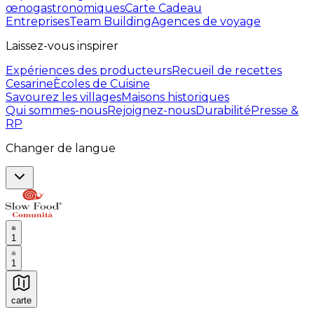
œnogastronomiques
Carte Cadeau
Entreprises
Team Building
Agences de voyage
Laissez-vous inspirer
Expériences des producteurs
Recueil de recettes
Cesarine
Ècoles de Cuisine
Savourez les villages
Maisons historiques
Qui sommes-nous
Rejoignez-nous
Durabilité
Presse &
RP
Changer de langue
1
1
carte