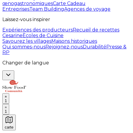
œnogastronomiques
Carte Cadeau
Entreprises
Team Building
Agences de voyage
Laissez-vous inspirer
Expériences des producteurs
Recueil de recettes
Cesarine
Ècoles de Cuisine
Savourez les villages
Maisons historiques
Qui sommes-nous
Rejoignez-nous
Durabilité
Presse &
RP
Changer de langue
1
1
carte