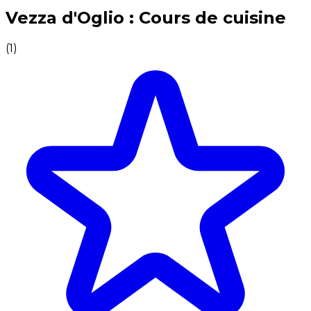
Expériences culinaires inoubliables : Expériences gas
Vezza d'Oglio : Cours de cuisine
(
1
)