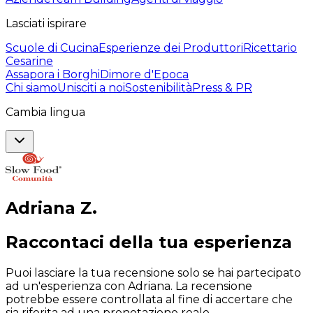
Lasciati ispirare
Scuole di Cucina
Esperienze dei Produttori
Ricettario
Cesarine
Assapora i Borghi
Dimore d'Epoca
Chi siamo
Unisciti a noi
Sostenibilità
Press & PR
Cambia lingua
Adriana
Z
.
Raccontaci della tua esperienza
Puoi lasciare la tua recensione solo se hai partecipato
ad un'esperienza con Adriana. La recensione
potrebbe essere controllata al fine di accertare che
sia riferita ad una prenotazione reale.