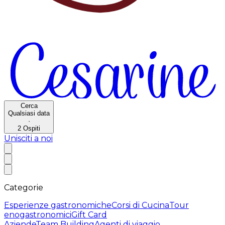
Cerca
Qualsiasi data
·
2
Ospiti
Unisciti a noi
Categorie
Esperienze gastronomiche
Corsi di Cucina
Tour
enogastronomici
Gift Card
Aziende
Team Building
Agenti di viaggio