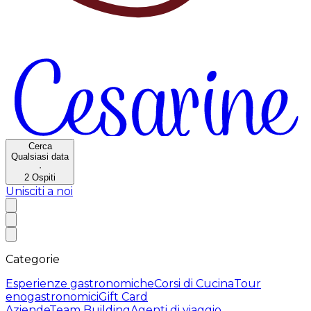
Cerca
Qualsiasi data
·
2
Ospiti
Unisciti a noi
Categorie
Esperienze gastronomiche
Corsi di Cucina
Tour
enogastronomici
Gift Card
Aziende
Team Building
Agenti di viaggio