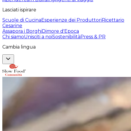
Lasciati ispirare
Scuole di Cucina
Esperienze dei Produttori
Ricettario
Cesarine
Assapora i Borghi
Dimore d'Epoca
Chi siamo
Unisciti a noi
Sostenibilità
Press & PR
Cambia lingua