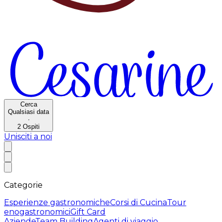
Cerca
Qualsiasi data
·
2
Ospiti
Unisciti a noi
Categorie
Esperienze gastronomiche
Corsi di Cucina
Tour
enogastronomici
Gift Card
Aziende
Team Building
Agenti di viaggio