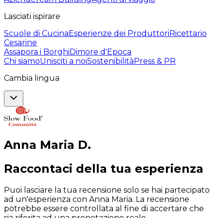
Lasciati ispirare
Scuole di Cucina
Esperienze dei Produttori
Ricettario
Cesarine
Assapora i Borghi
Dimore d'Epoca
Chi siamo
Unisciti a noi
Sostenibilità
Press & PR
Cambia lingua
Anna Maria
D
.
Raccontaci della tua esperienza
Puoi lasciare la tua recensione solo se hai partecipato
ad un'esperienza con Anna Maria. La recensione
potrebbe essere controllata al fine di accertare che
sia riferita ad una prenotazione reale.