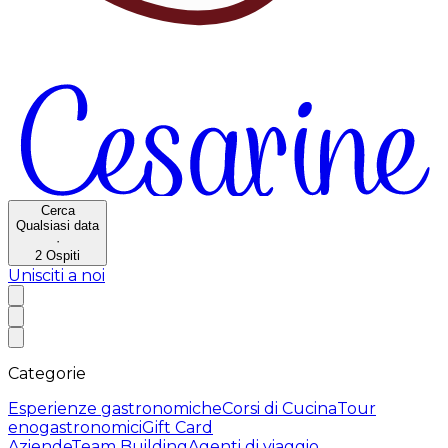
Cerca
Qualsiasi data
·
2
Ospiti
Unisciti a noi
Categorie
Esperienze gastronomiche
Corsi di Cucina
Tour
enogastronomici
Gift Card
Aziende
Team Building
Agenti di viaggio