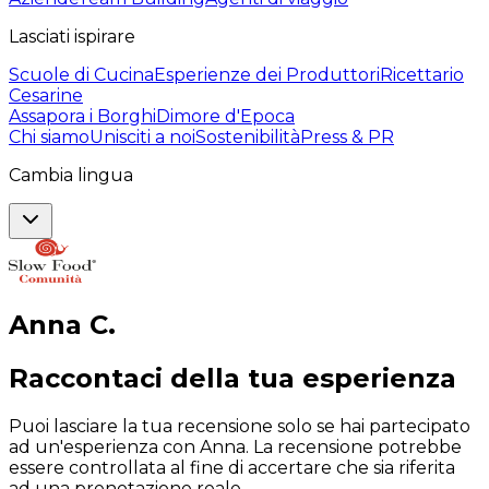
Lasciati ispirare
Scuole di Cucina
Esperienze dei Produttori
Ricettario
Cesarine
Assapora i Borghi
Dimore d'Epoca
Chi siamo
Unisciti a noi
Sostenibilità
Press & PR
Cambia lingua
Anna
C
.
Raccontaci della tua esperienza
Puoi lasciare la tua recensione solo se hai partecipato
ad un'esperienza con Anna. La recensione potrebbe
essere controllata al fine di accertare che sia riferita
ad una prenotazione reale.