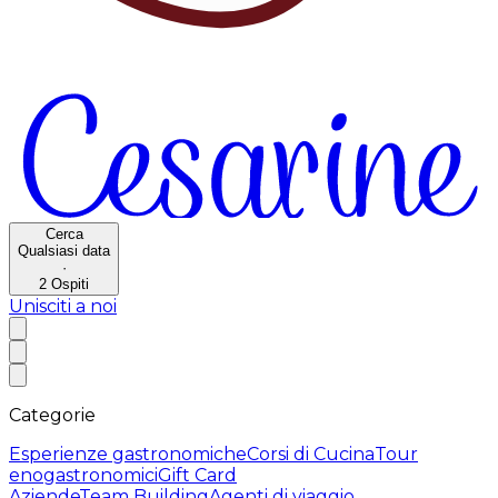
Cerca
Qualsiasi data
·
2
Ospiti
Unisciti a noi
Categorie
Esperienze gastronomiche
Corsi di Cucina
Tour
enogastronomici
Gift Card
Aziende
Team Building
Agenti di viaggio