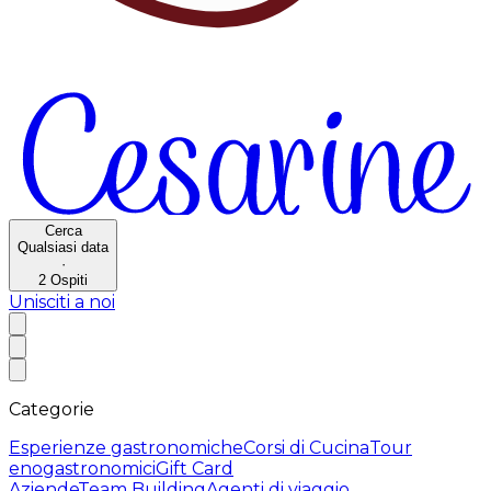
Cerca
Qualsiasi data
·
2
Ospiti
Unisciti a noi
Categorie
Esperienze gastronomiche
Corsi di Cucina
Tour
enogastronomici
Gift Card
Aziende
Team Building
Agenti di viaggio