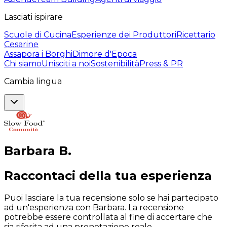
Lasciati ispirare
Scuole di Cucina
Esperienze dei Produttori
Ricettario
Cesarine
Assapora i Borghi
Dimore d'Epoca
Chi siamo
Unisciti a noi
Sostenibilità
Press & PR
Cambia lingua
Barbara
B
.
Raccontaci della tua esperienza
Puoi lasciare la tua recensione solo se hai partecipato
ad un'esperienza con Barbara. La recensione
potrebbe essere controllata al fine di accertare che
sia riferita ad una prenotazione reale.