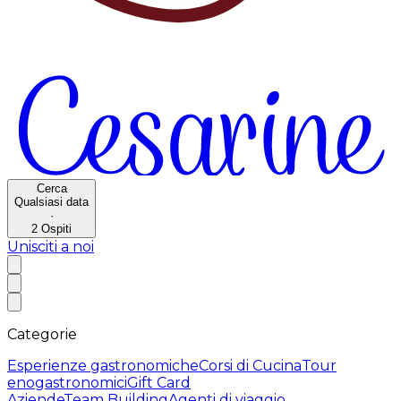
Cerca
Qualsiasi data
·
2
Ospiti
Unisciti a noi
Categorie
Esperienze gastronomiche
Corsi di Cucina
Tour
enogastronomici
Gift Card
Aziende
Team Building
Agenti di viaggio