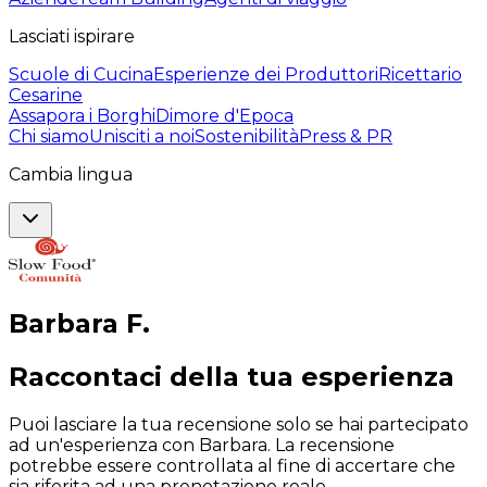
Lasciati ispirare
Scuole di Cucina
Esperienze dei Produttori
Ricettario
Cesarine
Assapora i Borghi
Dimore d'Epoca
Chi siamo
Unisciti a noi
Sostenibilità
Press & PR
Cambia lingua
Barbara
F
.
Raccontaci della tua esperienza
Puoi lasciare la tua recensione solo se hai partecipato
ad un'esperienza con Barbara. La recensione
potrebbe essere controllata al fine di accertare che
sia riferita ad una prenotazione reale.