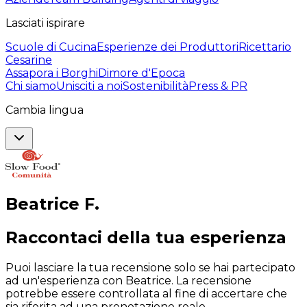
Lasciati ispirare
Scuole di Cucina
Esperienze dei Produttori
Ricettario
Cesarine
Assapora i Borghi
Dimore d'Epoca
Chi siamo
Unisciti a noi
Sostenibilità
Press & PR
Cambia lingua
Beatrice
F
.
Raccontaci della tua esperienza
Puoi lasciare la tua recensione solo se hai partecipato
ad un'esperienza con Beatrice. La recensione
potrebbe essere controllata al fine di accertare che
sia riferita ad una prenotazione reale.