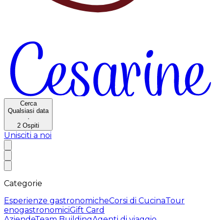
Cerca
Qualsiasi data
·
2
Ospiti
Unisciti a noi
Categorie
Esperienze gastronomiche
Corsi di Cucina
Tour
enogastronomici
Gift Card
Aziende
Team Building
Agenti di viaggio