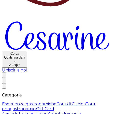
Cerca
Qualsiasi data
·
2
Ospiti
Unisciti a noi
Categorie
Esperienze gastronomiche
Corsi di Cucina
Tour
enogastronomici
Gift Card
Aziende
Team Building
Agenti di viaggio