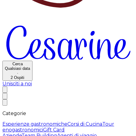
Cerca
Qualsiasi data
·
2
Ospiti
Unisciti a noi
Categorie
Esperienze gastronomiche
Corsi di Cucina
Tour
enogastronomici
Gift Card
Aziende
Team Building
Agenti di viaggio