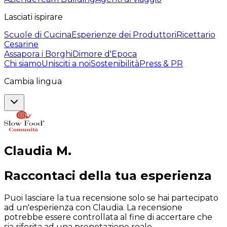
Lasciati ispirare
Scuole di Cucina
Esperienze dei Produttori
Ricettario
Cesarine
Assapora i Borghi
Dimore d'Epoca
Chi siamo
Unisciti a noi
Sostenibilità
Press & PR
Cambia lingua
Claudia
M
.
Raccontaci della tua esperienza
Puoi lasciare la tua recensione solo se hai partecipato
ad un'esperienza con Claudia. La recensione
potrebbe essere controllata al fine di accertare che
sia riferita ad una prenotazione reale.