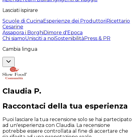
Lasciati ispirare
Scuole di Cucina
Esperienze dei Produttori
Ricettario
Cesarine
Assapora i Borghi
Dimore d'Epoca
Chi siamo
Unisciti a noi
Sostenibilità
Press & PR
Cambia lingua
Claudia
P
.
Raccontaci della tua esperienza
Puoi lasciare la tua recensione solo se hai partecipato
ad un'esperienza con Claudia. La recensione
potrebbe essere controllata al fine di accertare che
sia riferita ad una prenotazione reale.