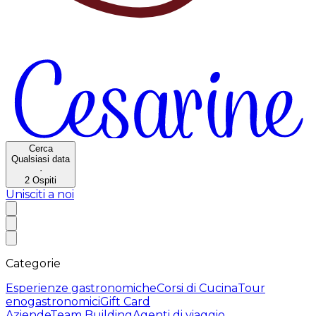
Cerca
Qualsiasi data
·
2
Ospiti
Unisciti a noi
Categorie
Esperienze gastronomiche
Corsi di Cucina
Tour
enogastronomici
Gift Card
Aziende
Team Building
Agenti di viaggio