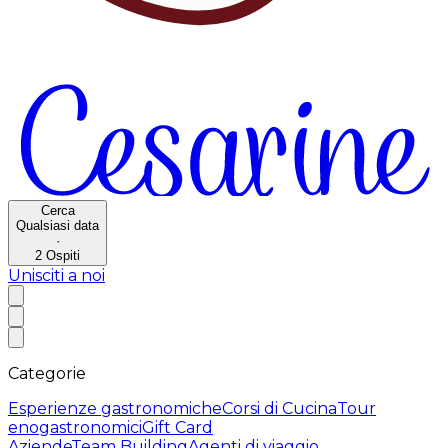
Cerca
Qualsiasi data
·
2
Ospiti
Unisciti a noi
Categorie
Esperienze gastronomiche
Corsi di Cucina
Tour
enogastronomici
Gift Card
Aziende
Team Building
Agenti di viaggio