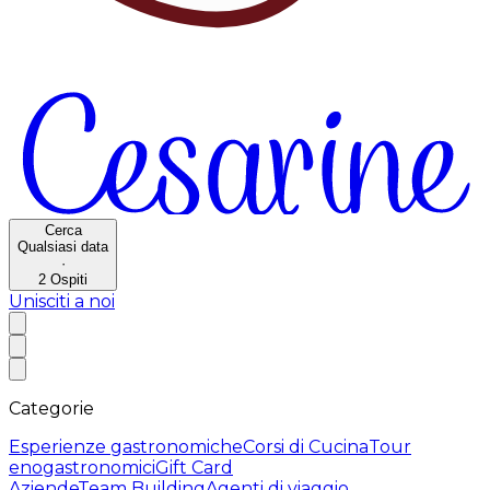
Cerca
Qualsiasi data
·
2
Ospiti
Unisciti a noi
Categorie
Esperienze gastronomiche
Corsi di Cucina
Tour
enogastronomici
Gift Card
Aziende
Team Building
Agenti di viaggio