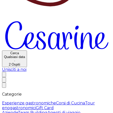
Cerca
Qualsiasi data
·
2
Ospiti
Unisciti a noi
Categorie
Esperienze gastronomiche
Corsi di Cucina
Tour
enogastronomici
Gift Card
Aziende
Team Building
Agenti di viaggio