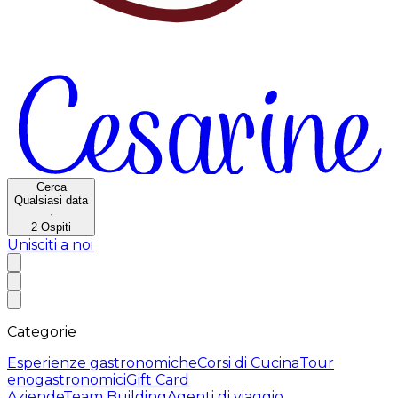
Cerca
Qualsiasi data
·
2
Ospiti
Unisciti a noi
Categorie
Esperienze gastronomiche
Corsi di Cucina
Tour
enogastronomici
Gift Card
Aziende
Team Building
Agenti di viaggio