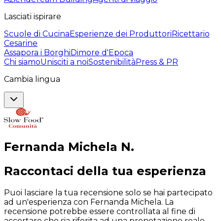
Lasciati ispirare
Scuole di Cucina
Esperienze dei Produttori
Ricettario
Cesarine
Assapora i Borghi
Dimore d'Epoca
Chi siamo
Unisciti a noi
Sostenibilità
Press & PR
Cambia lingua
Fernanda Michela
N
.
Raccontaci della tua esperienza
Puoi lasciare la tua recensione solo se hai partecipato
ad un'esperienza con Fernanda Michela. La
recensione potrebbe essere controllata al fine di
accertare che sia riferita ad una prenotazione reale.