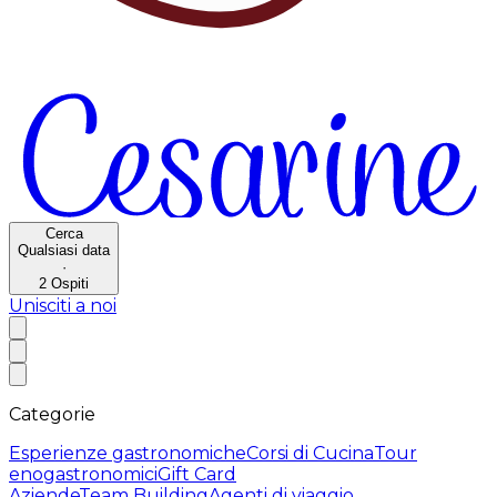
Cerca
Qualsiasi data
·
2
Ospiti
Unisciti a noi
Categorie
Esperienze gastronomiche
Corsi di Cucina
Tour
enogastronomici
Gift Card
Aziende
Team Building
Agenti di viaggio