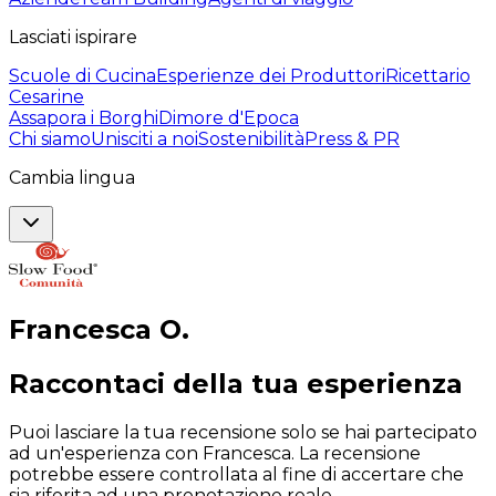
Lasciati ispirare
Scuole di Cucina
Esperienze dei Produttori
Ricettario
Cesarine
Assapora i Borghi
Dimore d'Epoca
Chi siamo
Unisciti a noi
Sostenibilità
Press & PR
Cambia lingua
Francesca
O
.
Raccontaci della tua esperienza
Puoi lasciare la tua recensione solo se hai partecipato
ad un'esperienza con Francesca. La recensione
potrebbe essere controllata al fine di accertare che
sia riferita ad una prenotazione reale.