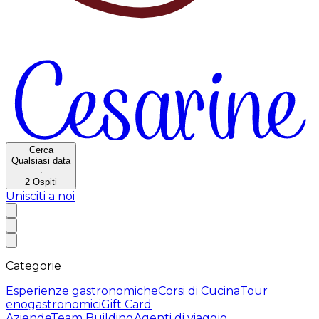
Cerca
Qualsiasi data
·
2
Ospiti
Unisciti a noi
Categorie
Esperienze gastronomiche
Corsi di Cucina
Tour
enogastronomici
Gift Card
Aziende
Team Building
Agenti di viaggio