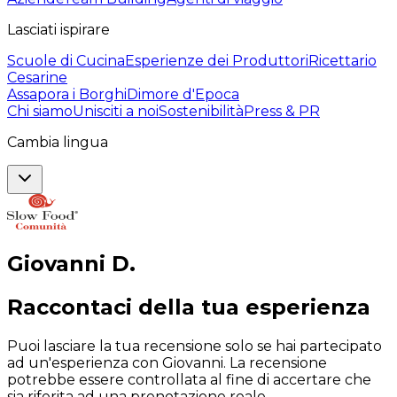
Lasciati ispirare
Scuole di Cucina
Esperienze dei Produttori
Ricettario
Cesarine
Assapora i Borghi
Dimore d'Epoca
Chi siamo
Unisciti a noi
Sostenibilità
Press & PR
Cambia lingua
Giovanni
D
.
Raccontaci della tua esperienza
Puoi lasciare la tua recensione solo se hai partecipato
ad un'esperienza con Giovanni. La recensione
potrebbe essere controllata al fine di accertare che
sia riferita ad una prenotazione reale.