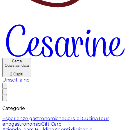
Cerca
Qualsiasi data
·
2
Ospiti
Unisciti a noi
Categorie
Esperienze gastronomiche
Corsi di Cucina
Tour
enogastronomici
Gift Card
Aziende
Team Building
Agenti di viaggio