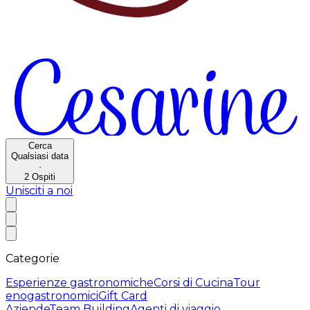
Cerca
Qualsiasi data
·
2
Ospiti
Unisciti a noi
Categorie
Esperienze gastronomiche
Corsi di Cucina
Tour
enogastronomici
Gift Card
Aziende
Team Building
Agenti di viaggio