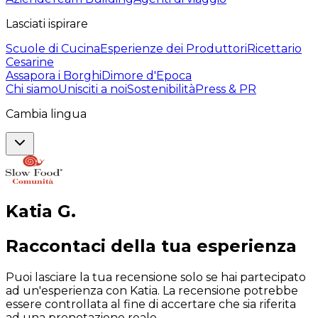
Lasciati ispirare
Scuole di Cucina
Esperienze dei Produttori
Ricettario
Cesarine
Assapora i Borghi
Dimore d'Epoca
Chi siamo
Unisciti a noi
Sostenibilità
Press & PR
Cambia lingua
Katia
G
.
Raccontaci della tua esperienza
Puoi lasciare la tua recensione solo se hai partecipato
ad un'esperienza con Katia. La recensione potrebbe
essere controllata al fine di accertare che sia riferita
ad una prenotazione reale.