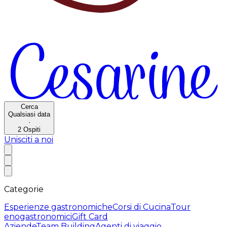
Cerca
Qualsiasi data
·
2
Ospiti
Unisciti a noi
Categorie
Esperienze gastronomiche
Corsi di Cucina
Tour
enogastronomici
Gift Card
Aziende
Team Building
Agenti di viaggio