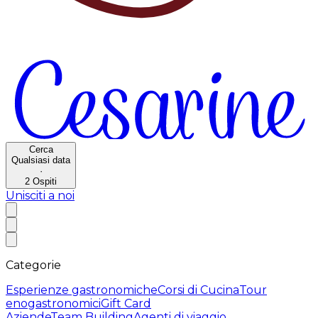
Cerca
Qualsiasi data
·
2
Ospiti
Unisciti a noi
Categorie
Esperienze gastronomiche
Corsi di Cucina
Tour
enogastronomici
Gift Card
Aziende
Team Building
Agenti di viaggio