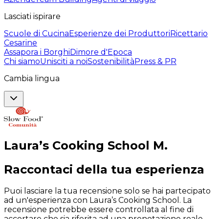
Lasciati ispirare
Scuole di Cucina
Esperienze dei Produttori
Ricettario
Cesarine
Assapora i Borghi
Dimore d'Epoca
Chi siamo
Unisciti a noi
Sostenibilità
Press & PR
Cambia lingua
Laura’s Cooking School
M
.
Raccontaci della tua esperienza
Puoi lasciare la tua recensione solo se hai partecipato
ad un'esperienza con Laura’s Cooking School. La
recensione potrebbe essere controllata al fine di
accertare che sia riferita ad una prenotazione reale.