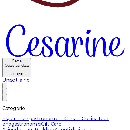
Cerca
Qualsiasi data
·
2
Ospiti
Unisciti a noi
Categorie
Esperienze gastronomiche
Corsi di Cucina
Tour
enogastronomici
Gift Card
Aziende
Team Building
Agenti di viaggio