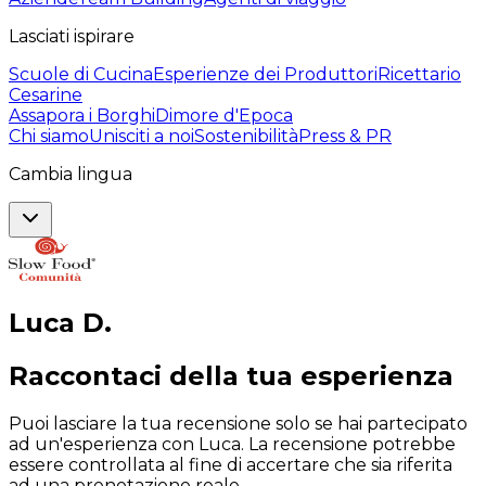
Lasciati ispirare
Scuole di Cucina
Esperienze dei Produttori
Ricettario
Cesarine
Assapora i Borghi
Dimore d'Epoca
Chi siamo
Unisciti a noi
Sostenibilità
Press & PR
Cambia lingua
Luca
D
.
Raccontaci della tua esperienza
Puoi lasciare la tua recensione solo se hai partecipato
ad un'esperienza con Luca. La recensione potrebbe
essere controllata al fine di accertare che sia riferita
ad una prenotazione reale.