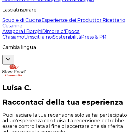
Lasciati ispirare
Scuole di Cucina
Esperienze dei Produttori
Ricettario
Cesarine
Assapora i Borghi
Dimore d'Epoca
Chi siamo
Unisciti a noi
Sostenibilità
Press & PR
Cambia lingua
Luisa
C
.
Raccontaci della tua esperienza
Puoi lasciare la tua recensione solo se hai partecipato
ad un'esperienza con Luisa. La recensione potrebbe
essere controllata al fine di accertare che sia riferita
ad una prenotazione reale.