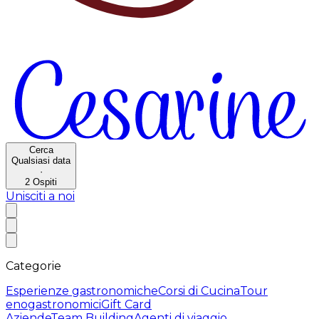
Cerca
Qualsiasi data
·
2
Ospiti
Unisciti a noi
Categorie
Esperienze gastronomiche
Corsi di Cucina
Tour
enogastronomici
Gift Card
Aziende
Team Building
Agenti di viaggio