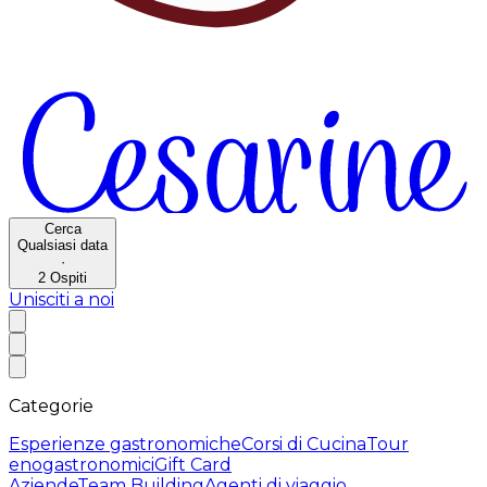
Cerca
Qualsiasi data
·
2
Ospiti
Unisciti a noi
Categorie
Esperienze gastronomiche
Corsi di Cucina
Tour
enogastronomici
Gift Card
Aziende
Team Building
Agenti di viaggio