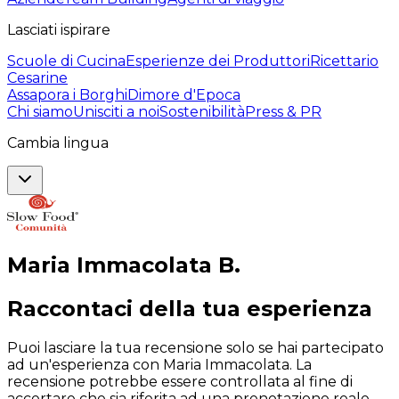
Lasciati ispirare
Scuole di Cucina
Esperienze dei Produttori
Ricettario
Cesarine
Assapora i Borghi
Dimore d'Epoca
Chi siamo
Unisciti a noi
Sostenibilità
Press & PR
Cambia lingua
Maria Immacolata
B
.
Raccontaci della tua esperienza
Puoi lasciare la tua recensione solo se hai partecipato
ad un'esperienza con Maria Immacolata. La
recensione potrebbe essere controllata al fine di
accertare che sia riferita ad una prenotazione reale.