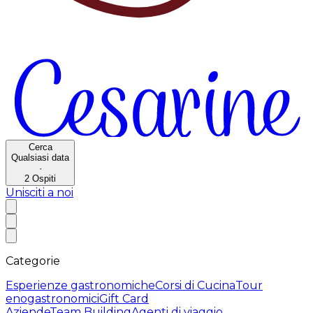
Cerca
Qualsiasi data
·
2
Ospiti
Unisciti a noi
Categorie
Esperienze gastronomiche
Corsi di Cucina
Tour
enogastronomici
Gift Card
Aziende
Team Building
Agenti di viaggio