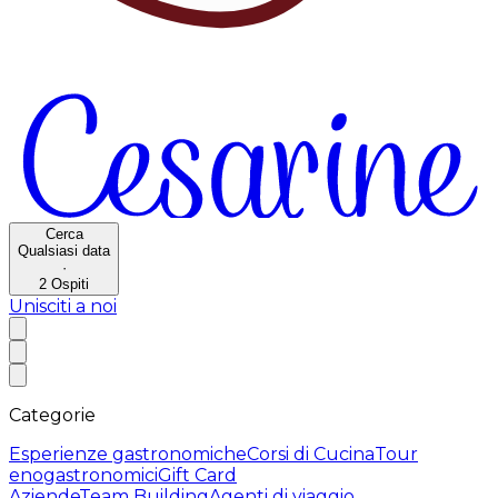
Cerca
Qualsiasi data
·
2
Ospiti
Unisciti a noi
Categorie
Esperienze gastronomiche
Corsi di Cucina
Tour
enogastronomici
Gift Card
Aziende
Team Building
Agenti di viaggio