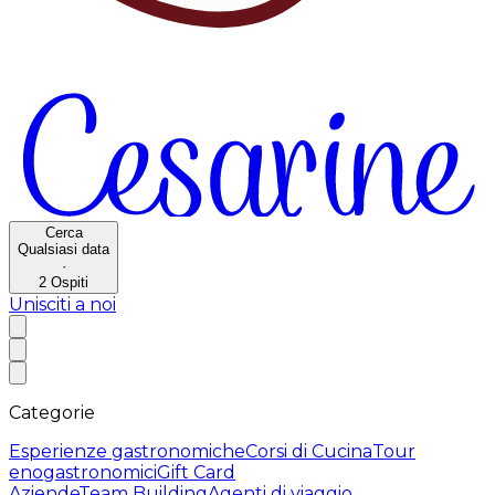
Cerca
Qualsiasi data
·
2
Ospiti
Unisciti a noi
Categorie
Esperienze gastronomiche
Corsi di Cucina
Tour
enogastronomici
Gift Card
Aziende
Team Building
Agenti di viaggio