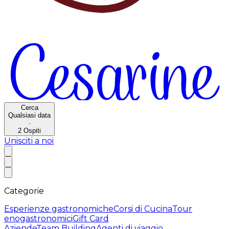
Cerca
Qualsiasi data
·
2
Ospiti
Unisciti a noi
Categorie
Esperienze gastronomiche
Corsi di Cucina
Tour
enogastronomici
Gift Card
Aziende
Team Building
Agenti di viaggio