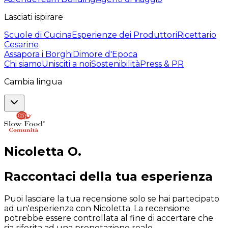
Lasciati ispirare
Scuole di Cucina
Esperienze dei Produttori
Ricettario
Cesarine
Assapora i Borghi
Dimore d'Epoca
Chi siamo
Unisciti a noi
Sostenibilità
Press & PR
Cambia lingua
Nicoletta
O
.
Raccontaci della tua esperienza
Puoi lasciare la tua recensione solo se hai partecipato
ad un'esperienza con Nicoletta. La recensione
potrebbe essere controllata al fine di accertare che
sia riferita ad una prenotazione reale.