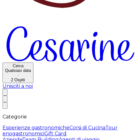
Cerca
Qualsiasi data
·
2
Ospiti
Unisciti a noi
Categorie
Esperienze gastronomiche
Corsi di Cucina
Tour
enogastronomici
Gift Card
Aziende
Team Building
Agenti di viaggio