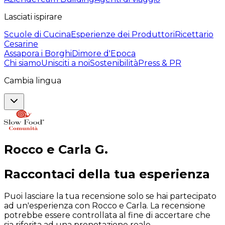
Lasciati ispirare
Scuole di Cucina
Esperienze dei Produttori
Ricettario
Cesarine
Assapora i Borghi
Dimore d'Epoca
Chi siamo
Unisciti a noi
Sostenibilità
Press & PR
Cambia lingua
Rocco e Carla
G
.
Raccontaci della tua esperienza
Puoi lasciare la tua recensione solo se hai partecipato
ad un'esperienza con Rocco e Carla. La recensione
potrebbe essere controllata al fine di accertare che
sia riferita ad una prenotazione reale.