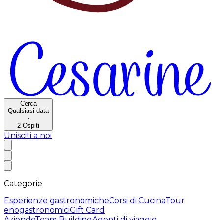
Cerca
Qualsiasi data
·
2
Ospiti
Unisciti a noi
Categorie
Esperienze gastronomiche
Corsi di Cucina
Tour
enogastronomici
Gift Card
Aziende
Team Building
Agenti di viaggio