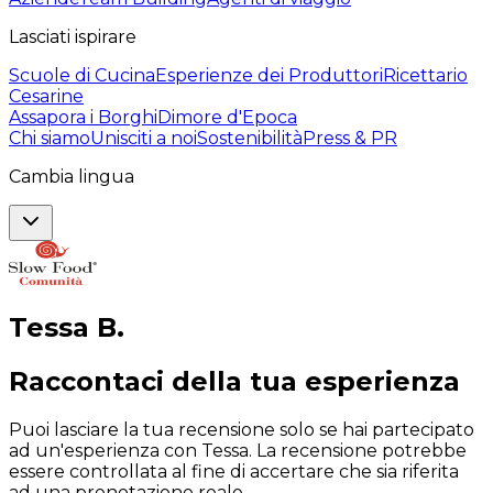
Lasciati ispirare
Scuole di Cucina
Esperienze dei Produttori
Ricettario
Cesarine
Assapora i Borghi
Dimore d'Epoca
Chi siamo
Unisciti a noi
Sostenibilità
Press & PR
Cambia lingua
Tessa
B
.
Raccontaci della tua esperienza
Puoi lasciare la tua recensione solo se hai partecipato
ad un'esperienza con Tessa. La recensione potrebbe
essere controllata al fine di accertare che sia riferita
ad una prenotazione reale.