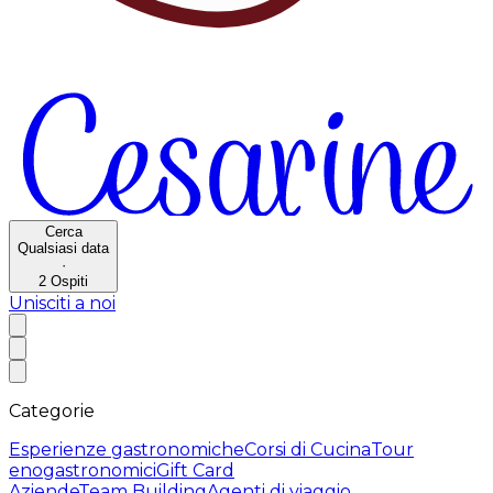
Cerca
Qualsiasi data
·
2
Ospiti
Unisciti a noi
Categorie
Esperienze gastronomiche
Corsi di Cucina
Tour
enogastronomici
Gift Card
Aziende
Team Building
Agenti di viaggio