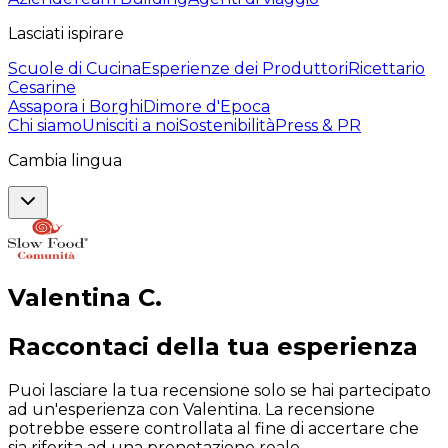
Lasciati ispirare
Scuole di Cucina
Esperienze dei Produttori
Ricettario
Cesarine
Assapora i Borghi
Dimore d'Epoca
Chi siamo
Unisciti a noi
Sostenibilità
Press & PR
Cambia lingua
Valentina
C
.
Raccontaci della tua esperienza
Puoi lasciare la tua recensione solo se hai partecipato
ad un'esperienza con Valentina. La recensione
potrebbe essere controllata al fine di accertare che
sia riferita ad una prenotazione reale.