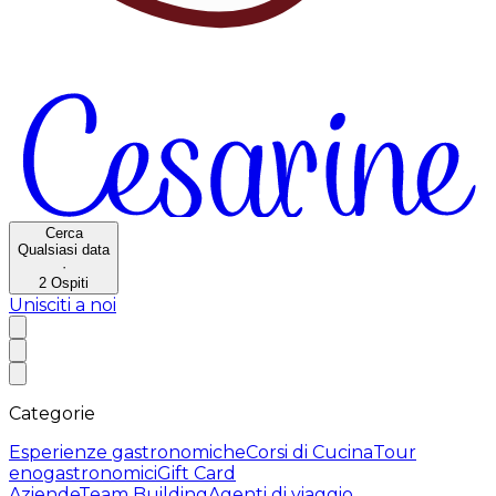
Cerca
Qualsiasi data
·
2
Ospiti
Unisciti a noi
Categorie
Esperienze gastronomiche
Corsi di Cucina
Tour
enogastronomici
Gift Card
Aziende
Team Building
Agenti di viaggio