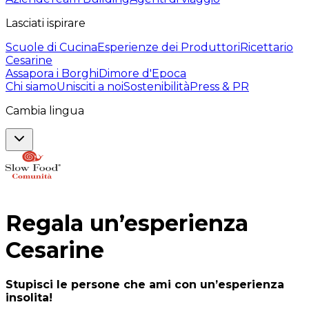
Lasciati ispirare
Scuole di Cucina
Esperienze dei Produttori
Ricettario
Cesarine
Assapora i Borghi
Dimore d'Epoca
Chi siamo
Unisciti a noi
Sostenibilità
Press & PR
Cambia lingua
Regala un’esperienza
Cesarine
Stupisci le persone che ami con un’esperienza
insolita!