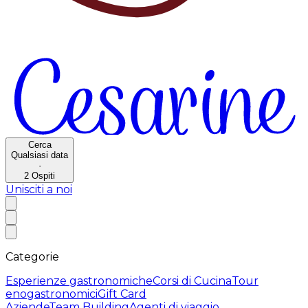
Cerca
Qualsiasi data
·
2
Ospiti
Unisciti a noi
Categorie
Esperienze gastronomiche
Corsi di Cucina
Tour
enogastronomici
Gift Card
Aziende
Team Building
Agenti di viaggio