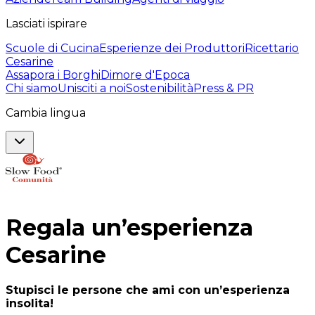
Lasciati ispirare
Scuole di Cucina
Esperienze dei Produttori
Ricettario
Cesarine
Assapora i Borghi
Dimore d'Epoca
Chi siamo
Unisciti a noi
Sostenibilità
Press & PR
Cambia lingua
Regala un’esperienza
Cesarine
Stupisci le persone che ami con un’esperienza
insolita!