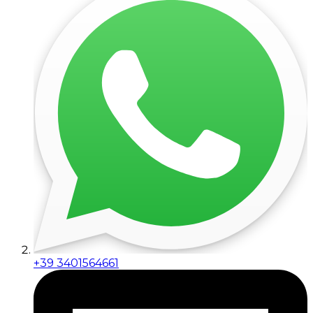
+39 3401564661