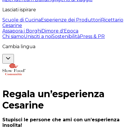
Lasciati ispirare
Scuole di Cucina
Esperienze dei Produttori
Ricettario
Cesarine
Assapora i Borghi
Dimore d'Epoca
Chi siamo
Unisciti a noi
Sostenibilità
Press & PR
Cambia lingua
Regala un’esperienza
Cesarine
Stupisci le persone che ami con un’esperienza
insolita!