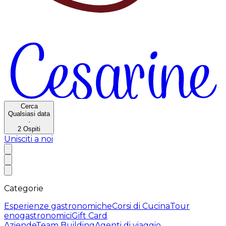
Cerca
Qualsiasi data
·
2
Ospiti
Unisciti a noi
Categorie
Esperienze gastronomiche
Corsi di Cucina
Tour
enogastronomici
Gift Card
Aziende
Team Building
Agenti di viaggio